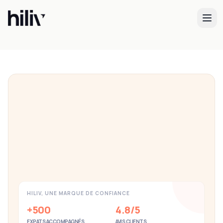
Facilitez l'intégration de vos talents
internationaux
Accompagnement complet pour l'onboarding et
l'installation de vos nouveaux collaborateurs.
Découvrir nos solutions
HILIV, UNE MARQUE DE CONFIANCE
+500
4.8/5
EXPATS ACCOMPAGNÉS
AVIS CLIENTS