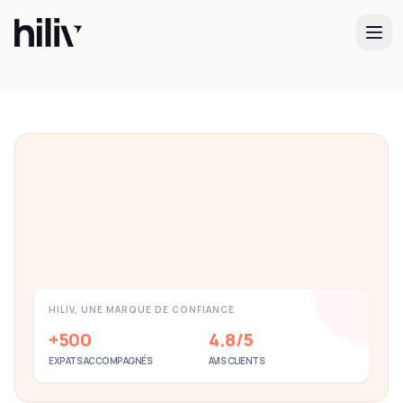
Obtenez votre NIE espagnol maintenant
Demande en ligne de 5 minutes
Postulez maintenant
HILIV, UNE MARQUE DE CONFIANCE
+500
4.8/5
EXPATS ACCOMPAGNÉS
AVIS CLIENTS