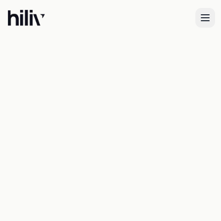
S'installer en Espagne 🇪🇸
Votre nouvelle vie en
Espagne commence ici
Hiliv vous aide à gérer chaque étape
administrative,
du NIE au logement, pour que vous puissiez
profiter de votre nouvelle vie, sans stress.
Démarrer mon projet