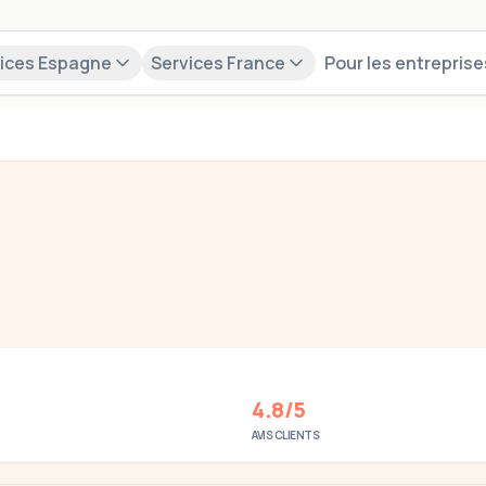
ices Espagne
Services France
Pour les entreprise
onaux
on de vos nouveaux collaborateurs.
Découvrir nos solutions
4.8/5
AVIS CLIENTS