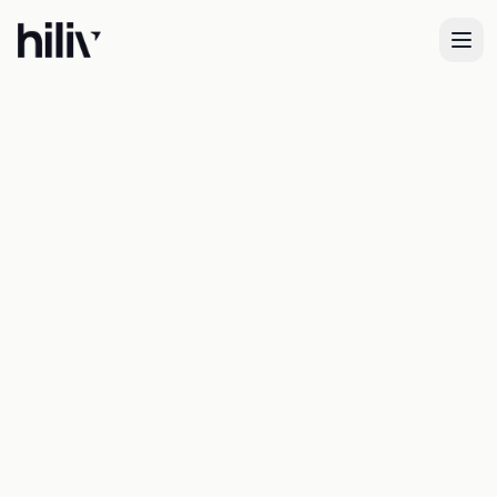
Consultation visa français
Accompagnement
pour votre demande
de
visa français
Obtenez l'accompagnement personnalisé pour
votre demande de visa français. Nos experts
vous guident dans la constitution d'un dossier
conforme et complet, adapté à votre situation.
Analyse préalable de votre situation