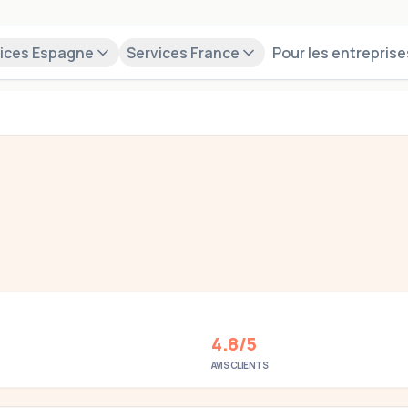
ices Espagne
Services France
Pour les entreprise
 Espagne ?
administratives et votre installation.
Découvrir nos services
4.8/5
AVIS CLIENTS