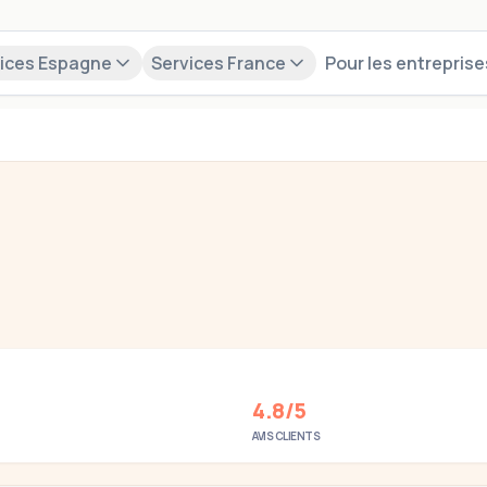
ices Espagne
Services France
Pour les entreprise
Postulez maintenant
4.8/5
AVIS CLIENTS