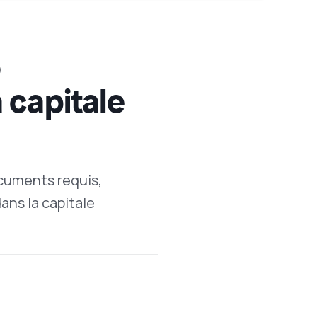
o
a capitale
ocuments requis,
ans la capitale