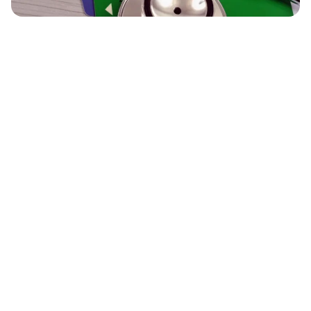
Assurance santé visa France :
quelle couverture faut-il ?
Demander un visa pour la France, c’est prouver que
vous ne deviendrez pas une charge pour le système
de soins français. L’une des exigences clés est la
preuve d’une assurance santé adéquate
pour toute
la durée de votre séjour. Que vous soyez étudiant
international, salarié étranger ou visiteur au long
séjour, vous devez montrer que votre couverture
médicale répond aux standards français. Dans ce
guide, nous expliquons
pourquoi l’assurance santé