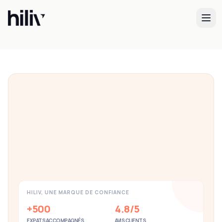
Besoin d'aide pour vos démarches
administratives en France ?
Nos experts vous accompagnent dans toutes vos démarches
de visa, titres de séjour et installation en France.
Découvrir nos services
HILIV, UNE MARQUE DE CONFIANCE
+500
4.8/5
EXPATS ACCOMPAGNÉS
AVIS CLIENTS