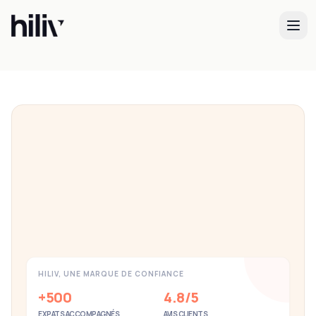
Besoin d'aide pour votre expatriation en
Espagne ?
Nos experts vous accompagnent dans toutes vos démarches
administratives et votre installation.
Découvrir nos services
HILIV, UNE MARQUE DE CONFIANCE
+500
4.8/5
EXPATS ACCOMPAGNÉS
AVIS CLIENTS